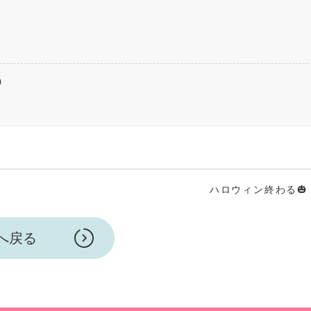
0
ハロウィン終わる🎃
へ戻る